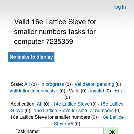
log in
Valid 16e Lattice Sieve for
smaller numbers tasks for
computer 7235359
No tasks to display
State:
All
(0) ·
In progress
(0) ·
Validation pending
(0) ·
Validation inconclusive
(0) · Valid (0) ·
Invalid
(0) ·
Error
(0)
Application:
All
(0) ·
14e Lattice Sieve
(0) ·
15e Lattice
Sieve
(0) ·
15e Lattice Sieve for smaller numbers
(0) ·
16e Lattice Sieve for smaller numbers (0) ·
16e Lattice
Sieve V5
(0)
Task name: