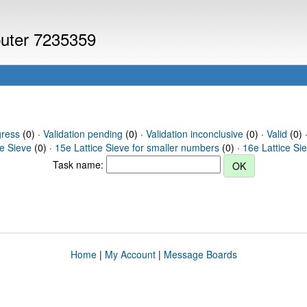
puter 7235359
gress
(0) ·
Validation pending
(0) ·
Validation inconclusive
(0) ·
Valid
(0) 
ce Sieve
(0) ·
15e Lattice Sieve for smaller numbers
(0) ·
16e Lattice Si
Task name:
Home
|
My Account
|
Message Boards