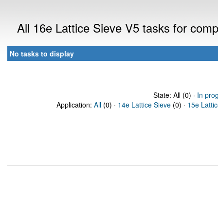
All 16e Lattice Sieve V5 tasks for com
No tasks to display
State: All (0) ·
In pro
Application:
All
(0) ·
14e Lattice Sieve
(0) ·
15e Latti