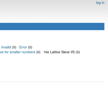
log in
·
Invalid
(0) ·
Error
(0)
eve for smaller numbers
(0) · 16e Lattice Sieve V5 (0)