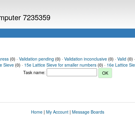
computer 7235359
gress
(0) ·
Validation pending
(0) ·
Validation inconclusive
(0) ·
Valid
(0) 
ce Sieve
(0) ·
15e Lattice Sieve for smaller numbers
(0) ·
16e Lattice Si
Task name:
Home
|
My Account
|
Message Boards