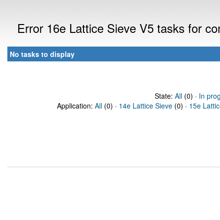
Error 16e Lattice Sieve V5 tasks for 
No tasks to display
State:
All
(0) ·
In pro
Application:
All
(0) ·
14e Lattice Sieve
(0) ·
15e Latti