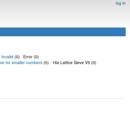
log in
·
Invalid
(0) · Error (0)
eve for smaller numbers
(0) · 16e Lattice Sieve V5 (0)