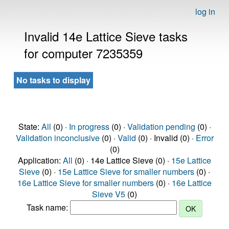
log in
Invalid 14e Lattice Sieve tasks
for computer 7235359
No tasks to display
State:
All
(0) ·
In progress
(0) ·
Validation pending
(0) ·
Validation inconclusive
(0) ·
Valid
(0) · Invalid (0) ·
Error
(0)
Application:
All
(0) · 14e Lattice Sieve (0) ·
15e Lattice
Sieve
(0) ·
15e Lattice Sieve for smaller numbers
(0) ·
16e Lattice Sieve for smaller numbers
(0) ·
16e Lattice
Sieve V5
(0)
Task name: