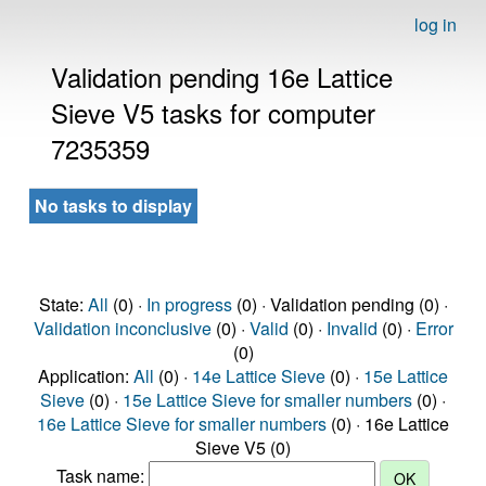
log in
Validation pending 16e Lattice
Sieve V5 tasks for computer
7235359
No tasks to display
State:
All
(0) ·
In progress
(0) · Validation pending (0) ·
Validation inconclusive
(0) ·
Valid
(0) ·
Invalid
(0) ·
Error
(0)
Application:
All
(0) ·
14e Lattice Sieve
(0) ·
15e Lattice
Sieve
(0) ·
15e Lattice Sieve for smaller numbers
(0) ·
16e Lattice Sieve for smaller numbers
(0) · 16e Lattice
Sieve V5 (0)
Task name: