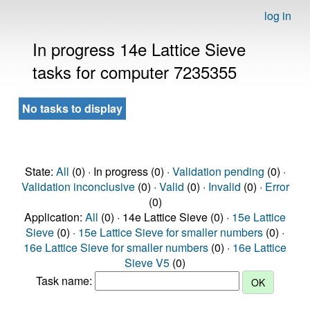
log in
In progress 14e Lattice Sieve
tasks for computer 7235355
No tasks to display
State:
All
(0) · In progress (0) ·
Validation pending
(0) ·
Validation inconclusive
(0) ·
Valid
(0) ·
Invalid
(0) ·
Error
(0)
Application:
All
(0) · 14e Lattice Sieve (0) ·
15e Lattice
Sieve
(0) ·
15e Lattice Sieve for smaller numbers
(0) ·
16e Lattice Sieve for smaller numbers
(0) ·
16e Lattice
Sieve V5
(0)
Task name: