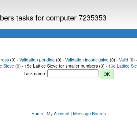
umbers tasks for computer 7235353
gress
(0) ·
Validation pending
(0) ·
Validation inconclusive
(0) ·
Valid
(0) 
ce Sieve
(0) · 15e Lattice Sieve for smaller numbers (0) ·
16e Lattice Si
Task name:
Home
|
My Account
|
Message Boards