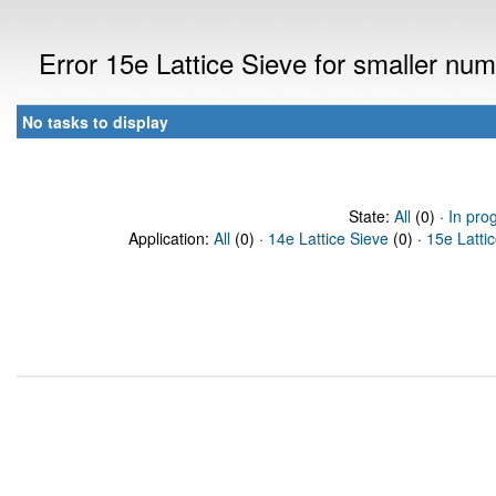
Error 15e Lattice Sieve for smaller n
No tasks to display
State:
All
(0) ·
In pro
Application:
All
(0) ·
14e Lattice Sieve
(0) ·
15e Latti