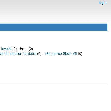
log in
·
Invalid
(0) · Error (0)
eve for smaller numbers
(0) ·
16e Lattice Sieve V5
(0)