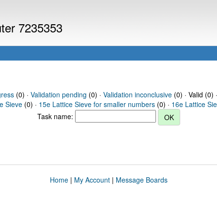
uter 7235353
gress
(0) ·
Validation pending
(0) ·
Validation inconclusive
(0) · Valid (0) 
ce Sieve
(0) ·
15e Lattice Sieve for smaller numbers
(0) ·
16e Lattice Si
Task name:
Home
|
My Account
|
Message Boards