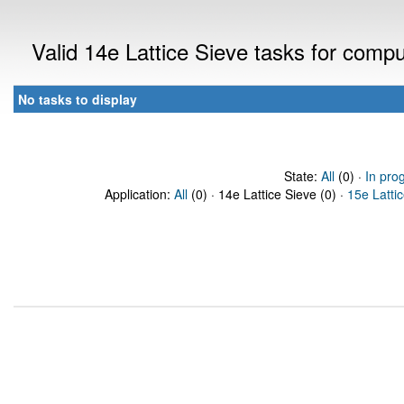
Valid 14e Lattice Sieve tasks for comp
No tasks to display
State:
All
(0) ·
In pro
Application:
All
(0) · 14e Lattice Sieve (0) ·
15e Latti