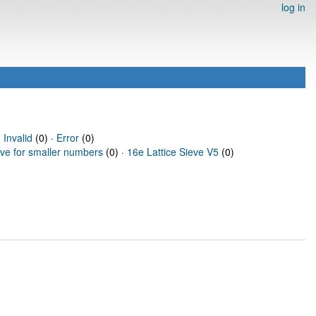
log in
·
Invalid
(0) ·
Error
(0)
eve for smaller numbers
(0) ·
16e Lattice Sieve V5
(0)