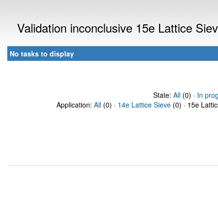
Validation inconclusive 15e Lattice Si
No tasks to display
State:
All
(0) ·
In pro
Application:
All
(0) ·
14e Lattice Sieve
(0) · 15e Latti