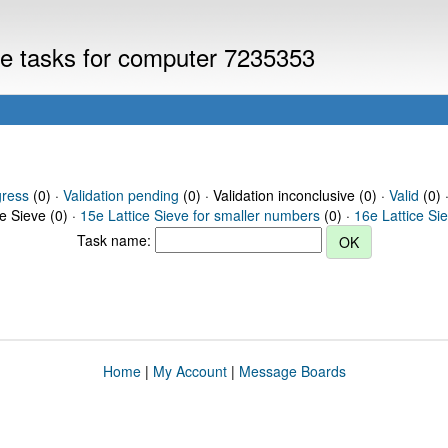
eve tasks for computer 7235353
gress
(0) ·
Validation pending
(0) · Validation inconclusive (0) ·
Valid
(0) 
ce Sieve (0) ·
15e Lattice Sieve for smaller numbers
(0) ·
16e Lattice Si
Task name:
Home
|
My Account
|
Message Boards