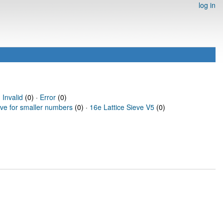
log in
·
Invalid
(0) ·
Error
(0)
eve for smaller numbers
(0) ·
16e Lattice Sieve V5
(0)