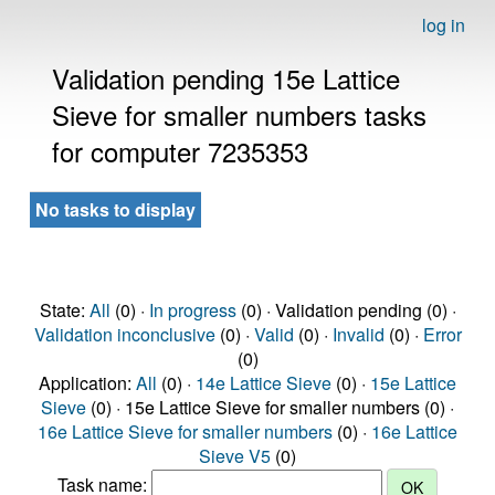
log in
Validation pending 15e Lattice
Sieve for smaller numbers tasks
for computer 7235353
No tasks to display
State:
All
(0) ·
In progress
(0) · Validation pending (0) ·
Validation inconclusive
(0) ·
Valid
(0) ·
Invalid
(0) ·
Error
(0)
Application:
All
(0) ·
14e Lattice Sieve
(0) ·
15e Lattice
Sieve
(0) · 15e Lattice Sieve for smaller numbers (0) ·
16e Lattice Sieve for smaller numbers
(0) ·
16e Lattice
Sieve V5
(0)
Task name: