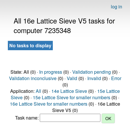
log in
All 16e Lattice Sieve V5 tasks for
computer 7235348
No tasks to display
State: All (0) ·
In progress
(0) ·
Validation pending
(0) ·
Validation inconclusive
(0) ·
Valid
(0) ·
Invalid
(0) ·
Error
(0)
Application:
All
(0) ·
14e Lattice Sieve
(0) ·
15e Lattice
Sieve
(0) ·
15e Lattice Sieve for smaller numbers
(0) ·
16e Lattice Sieve for smaller numbers
(0) · 16e Lattice
Sieve V5 (0)
Task name: