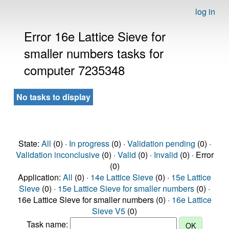
log in
Error 16e Lattice Sieve for
smaller numbers tasks for
computer 7235348
No tasks to display
State:
All
(0) ·
In progress
(0) ·
Validation pending
(0) ·
Validation inconclusive
(0) ·
Valid
(0) ·
Invalid
(0) · Error
(0)
Application:
All
(0) ·
14e Lattice Sieve
(0) ·
15e Lattice
Sieve
(0) ·
15e Lattice Sieve for smaller numbers
(0) ·
16e Lattice Sieve for smaller numbers (0) ·
16e Lattice
Sieve V5
(0)
Task name: