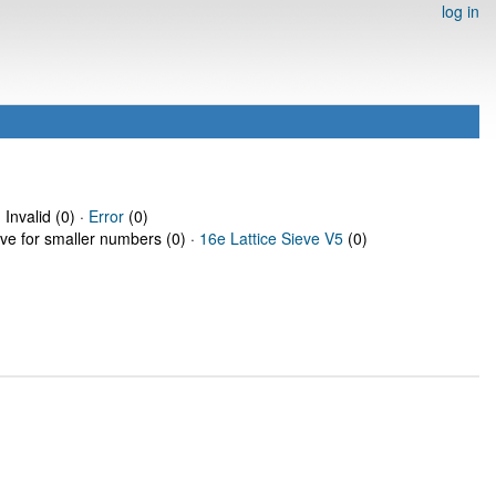
log in
 Invalid (0) ·
Error
(0)
eve for smaller numbers (0) ·
16e Lattice Sieve V5
(0)