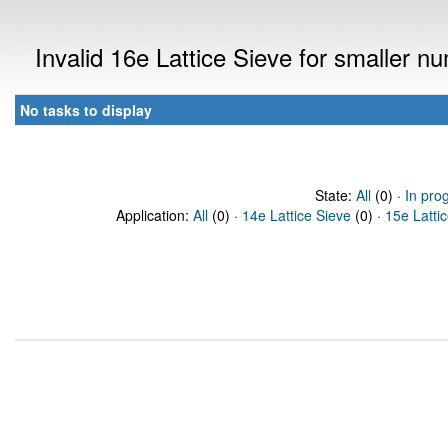
Invalid 16e Lattice Sieve for smaller 
No tasks to display
State:
All
(0) ·
In pro
Application:
All
(0) ·
14e Lattice Sieve
(0) ·
15e Latti