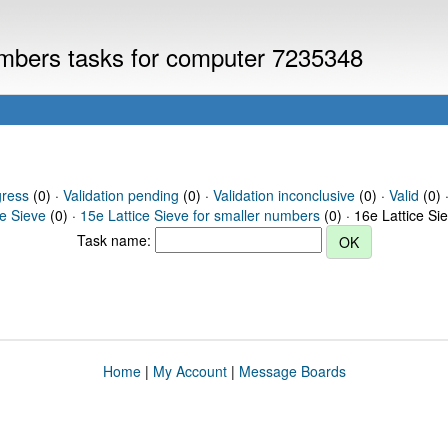
numbers tasks for computer 7235348
gress
(0) ·
Validation pending
(0) ·
Validation inconclusive
(0) ·
Valid
(0) ·
ce Sieve
(0) ·
15e Lattice Sieve for smaller numbers
(0) · 16e Lattice Si
Task name:
Home
|
My Account
|
Message Boards