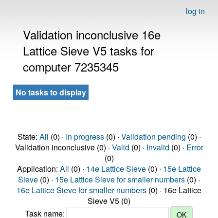
log in
Validation inconclusive 16e
Lattice Sieve V5 tasks for
computer 7235345
No tasks to display
State:
All
(0) ·
In progress
(0) ·
Validation pending
(0) ·
Validation inconclusive (0) ·
Valid
(0) ·
Invalid
(0) ·
Error
(0)
Application:
All
(0) ·
14e Lattice Sieve
(0) ·
15e Lattice
Sieve
(0) ·
15e Lattice Sieve for smaller numbers
(0) ·
16e Lattice Sieve for smaller numbers
(0) · 16e Lattice
Sieve V5 (0)
Task name: