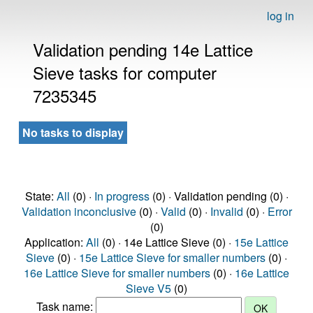
log in
Validation pending 14e Lattice
Sieve tasks for computer
7235345
No tasks to display
State:
All
(0) ·
In progress
(0) · Validation pending (0) ·
Validation inconclusive
(0) ·
Valid
(0) ·
Invalid
(0) ·
Error
(0)
Application:
All
(0) · 14e Lattice Sieve (0) ·
15e Lattice
Sieve
(0) ·
15e Lattice Sieve for smaller numbers
(0) ·
16e Lattice Sieve for smaller numbers
(0) ·
16e Lattice
Sieve V5
(0)
Task name: