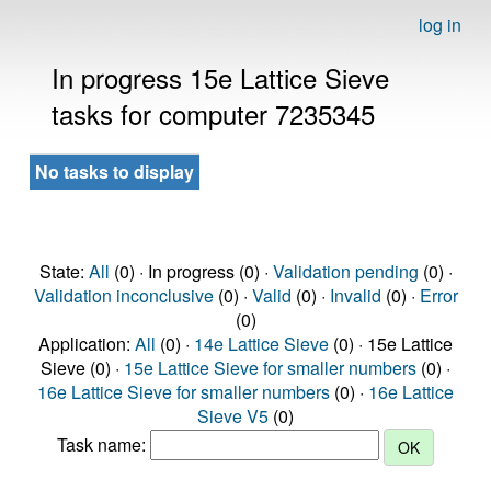
log in
In progress 15e Lattice Sieve
tasks for computer 7235345
No tasks to display
State:
All
(0) · In progress (0) ·
Validation pending
(0) ·
Validation inconclusive
(0) ·
Valid
(0) ·
Invalid
(0) ·
Error
(0)
Application:
All
(0) ·
14e Lattice Sieve
(0) · 15e Lattice
Sieve (0) ·
15e Lattice Sieve for smaller numbers
(0) ·
16e Lattice Sieve for smaller numbers
(0) ·
16e Lattice
Sieve V5
(0)
Task name: