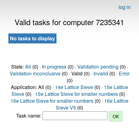
log in
Valid tasks for computer 7235341
No tasks to display
State:
All
(0) ·
In progress
(0) ·
Validation pending
(0) ·
Validation inconclusive
(0) · Valid (0) ·
Invalid
(0) ·
Error
(0)
Application: All (0) ·
14e Lattice Sieve
(0) ·
15e Lattice
Sieve
(0) ·
15e Lattice Sieve for smaller numbers
(0) ·
16e Lattice Sieve for smaller numbers
(0) ·
16e Lattice
Sieve V5
(0)
Task name: