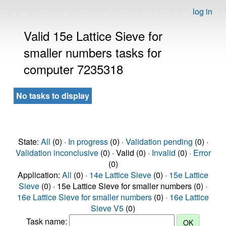
log in
Valid 15e Lattice Sieve for
smaller numbers tasks for
computer 7235318
No tasks to display
State:
All
(0) ·
In progress
(0) ·
Validation pending
(0) ·
Validation inconclusive
(0) · Valid (0) ·
Invalid
(0) ·
Error
(0)
Application:
All
(0) ·
14e Lattice Sieve
(0) ·
15e Lattice
Sieve
(0) · 15e Lattice Sieve for smaller numbers (0) ·
16e Lattice Sieve for smaller numbers
(0) ·
16e Lattice
Sieve V5
(0)
Task name: