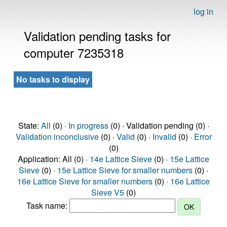
log in
Validation pending tasks for
computer 7235318
No tasks to display
State:
All
(0) ·
In progress
(0) · Validation pending (0) ·
Validation inconclusive
(0) ·
Valid
(0) ·
Invalid
(0) ·
Error
(0)
Application: All (0) ·
14e Lattice Sieve
(0) ·
15e Lattice
Sieve
(0) ·
15e Lattice Sieve for smaller numbers
(0) ·
16e Lattice Sieve for smaller numbers
(0) ·
16e Lattice
Sieve V5
(0)
Task name: