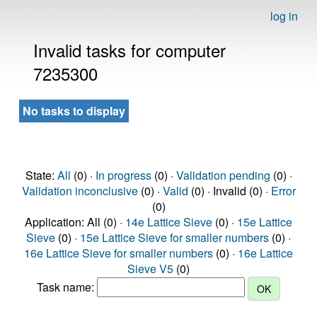
log in
Invalid tasks for computer
7235300
No tasks to display
State:
All
(0) ·
In progress
(0) ·
Validation pending
(0) ·
Validation inconclusive
(0) ·
Valid
(0) · Invalid (0) ·
Error
(0)
Application: All (0) ·
14e Lattice Sieve
(0) ·
15e Lattice
Sieve
(0) ·
15e Lattice Sieve for smaller numbers
(0) ·
16e Lattice Sieve for smaller numbers
(0) ·
16e Lattice
Sieve V5
(0)
Task name: