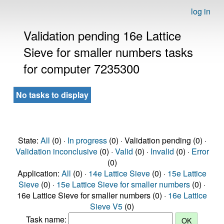
log in
Validation pending 16e Lattice
Sieve for smaller numbers tasks
for computer 7235300
No tasks to display
State:
All
(0) ·
In progress
(0) · Validation pending (0) ·
Validation inconclusive
(0) ·
Valid
(0) ·
Invalid
(0) ·
Error
(0)
Application:
All
(0) ·
14e Lattice Sieve
(0) ·
15e Lattice
Sieve
(0) ·
15e Lattice Sieve for smaller numbers
(0) ·
16e Lattice Sieve for smaller numbers (0) ·
16e Lattice
Sieve V5
(0)
Task name: