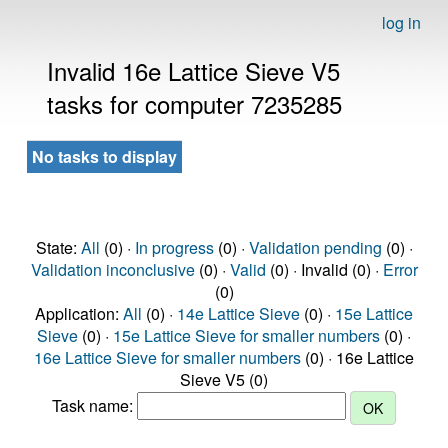
log in
Invalid 16e Lattice Sieve V5
tasks for computer 7235285
No tasks to display
State:
All
(0) ·
In progress
(0) ·
Validation pending
(0) ·
Validation inconclusive
(0) ·
Valid
(0) · Invalid (0) ·
Error
(0)
Application:
All
(0) ·
14e Lattice Sieve
(0) ·
15e Lattice
Sieve
(0) ·
15e Lattice Sieve for smaller numbers
(0) ·
16e Lattice Sieve for smaller numbers
(0) · 16e Lattice
Sieve V5 (0)
Task name: