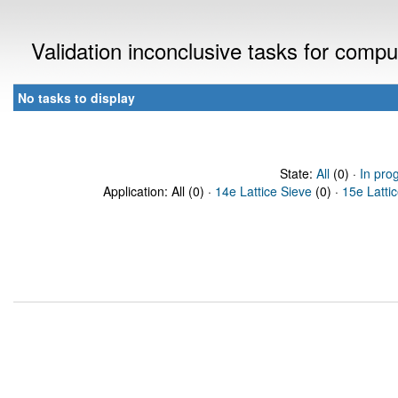
Validation inconclusive tasks for comp
No tasks to display
State:
All
(0) ·
In pro
Application: All (0) ·
14e Lattice Sieve
(0) ·
15e Latti