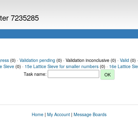
uter 7235285
gress
(0) ·
Validation pending
(0) · Validation inconclusive (0) ·
Valid
(0) 
ce Sieve
(0) ·
15e Lattice Sieve for smaller numbers
(0) ·
16e Lattice Si
Task name:
Home
|
My Account
|
Message Boards