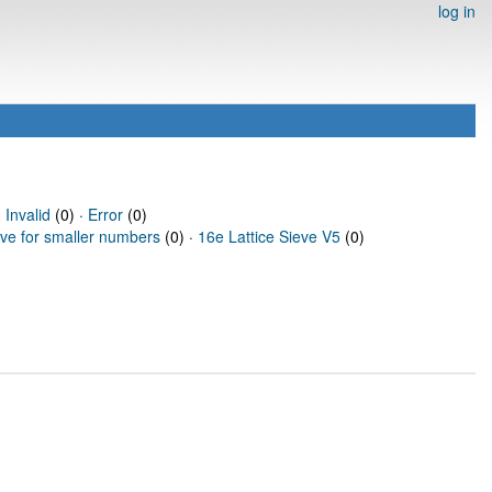
log in
·
Invalid
(0) ·
Error
(0)
eve for smaller numbers
(0) ·
16e Lattice Sieve V5
(0)