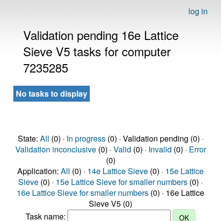
log in
Validation pending 16e Lattice
Sieve V5 tasks for computer
7235285
No tasks to display
State:
All
(0) ·
In progress
(0) · Validation pending (0) ·
Validation inconclusive
(0) ·
Valid
(0) ·
Invalid
(0) ·
Error
(0)
Application:
All
(0) ·
14e Lattice Sieve
(0) ·
15e Lattice
Sieve
(0) ·
15e Lattice Sieve for smaller numbers
(0) ·
16e Lattice Sieve for smaller numbers
(0) · 16e Lattice
Sieve V5 (0)
Task name: