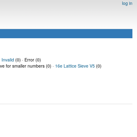
log in
·
Invalid
(0) · Error (0)
eve for smaller numbers (0) ·
16e Lattice Sieve V5
(0)