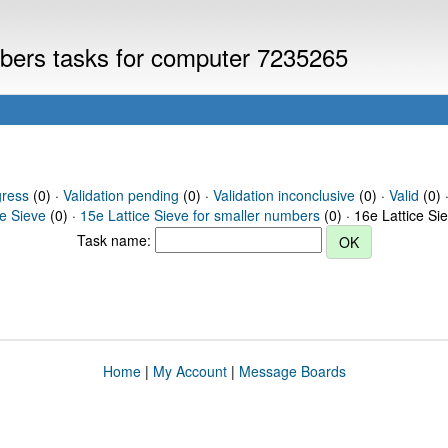
umbers tasks for computer 7235265
gress
(0) ·
Validation pending
(0) ·
Validation inconclusive
(0) ·
Valid
(0) 
ce Sieve
(0) ·
15e Lattice Sieve for smaller numbers
(0) · 16e Lattice Si
Task name:
Home
|
My Account
|
Message Boards