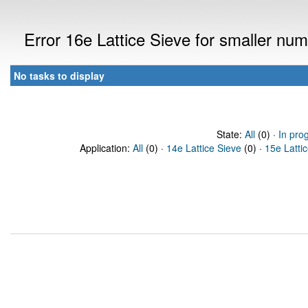
Error 16e Lattice Sieve for smaller n
No tasks to display
State:
All
(0) ·
In pro
Application:
All
(0) ·
14e Lattice Sieve
(0) ·
15e Latti