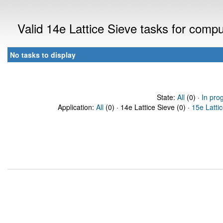
Valid 14e Lattice Sieve tasks for comp
No tasks to display
State:
All
(0) ·
In pro
Application:
All
(0) · 14e Lattice Sieve (0) ·
15e Latti