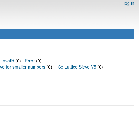
log in
·
Invalid
(0) ·
Error
(0)
eve for smaller numbers
(0) ·
16e Lattice Sieve V5
(0)