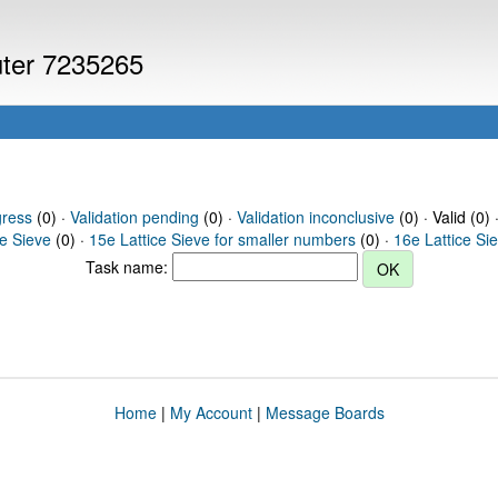
uter 7235265
gress
(0) ·
Validation pending
(0) ·
Validation inconclusive
(0) · Valid (0) 
ce Sieve
(0) ·
15e Lattice Sieve for smaller numbers
(0) ·
16e Lattice Si
Task name:
Home
|
My Account
|
Message Boards