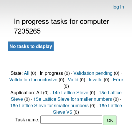
log in
In progress tasks for computer
7235265
No tasks to display
State:
All
(0) · In progress (0) ·
Validation pending
(0) ·
Validation inconclusive
(0) ·
Valid
(0) ·
Invalid
(0) ·
Error
(0)
Application: All (0) ·
14e Lattice Sieve
(0) ·
15e Lattice
Sieve
(0) ·
15e Lattice Sieve for smaller numbers
(0) ·
16e Lattice Sieve for smaller numbers
(0) ·
16e Lattice
Sieve V5
(0)
Task name: