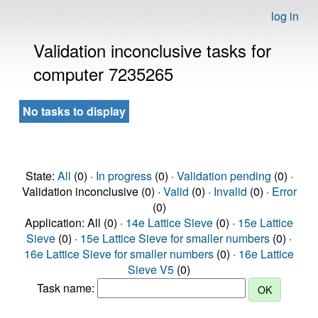
log in
Validation inconclusive tasks for
computer 7235265
No tasks to display
State:
All
(0) ·
In progress
(0) ·
Validation pending
(0) ·
Validation inconclusive (0) ·
Valid
(0) ·
Invalid
(0) ·
Error
(0)
Application: All (0) ·
14e Lattice Sieve
(0) ·
15e Lattice
Sieve
(0) ·
15e Lattice Sieve for smaller numbers
(0) ·
16e Lattice Sieve for smaller numbers
(0) ·
16e Lattice
Sieve V5
(0)
Task name: