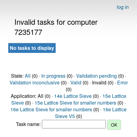
log in
Invalid tasks for computer
7235177
No tasks to display
State:
All
(0) ·
In progress
(0) ·
Validation pending
(0) ·
Validation inconclusive
(0) ·
Valid
(0) · Invalid (0) ·
Error
(0)
Application: All (0) ·
14e Lattice Sieve
(0) ·
15e Lattice
Sieve
(0) ·
15e Lattice Sieve for smaller numbers
(0) ·
16e Lattice Sieve for smaller numbers
(0) ·
16e Lattice
Sieve V5
(0)
Task name: