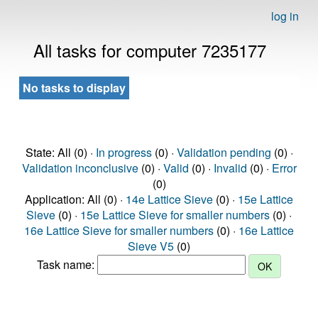
log in
All tasks for computer 7235177
No tasks to display
State: All (0) ·
In progress
(0) ·
Validation pending
(0) ·
Validation inconclusive
(0) ·
Valid
(0) ·
Invalid
(0) ·
Error
(0)
Application: All (0) ·
14e Lattice Sieve
(0) ·
15e Lattice
Sieve
(0) ·
15e Lattice Sieve for smaller numbers
(0) ·
16e Lattice Sieve for smaller numbers
(0) ·
16e Lattice
Sieve V5
(0)
Task name: