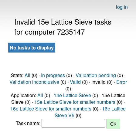
log in
Invalid 15e Lattice Sieve tasks
for computer 7235147
No tasks to display
State:
All
(0) ·
In progress
(0) ·
Validation pending
(0) ·
Validation inconclusive
(0) ·
Valid
(0) · Invalid (0) ·
Error
(0)
Application:
All
(0) ·
14e Lattice Sieve
(0) · 15e Lattice
Sieve (0) ·
15e Lattice Sieve for smaller numbers
(0) ·
16e Lattice Sieve for smaller numbers
(0) ·
16e Lattice
Sieve V5
(0)
Task name: