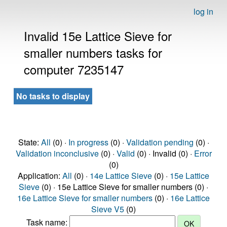
log in
Invalid 15e Lattice Sieve for
smaller numbers tasks for
computer 7235147
No tasks to display
State:
All
(0) ·
In progress
(0) ·
Validation pending
(0) ·
Validation inconclusive
(0) ·
Valid
(0) · Invalid (0) ·
Error
(0)
Application:
All
(0) ·
14e Lattice Sieve
(0) ·
15e Lattice
Sieve
(0) · 15e Lattice Sieve for smaller numbers (0) ·
16e Lattice Sieve for smaller numbers
(0) ·
16e Lattice
Sieve V5
(0)
Task name: