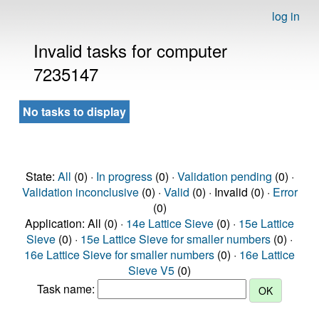
log in
Invalid tasks for computer
7235147
No tasks to display
State:
All
(0) ·
In progress
(0) ·
Validation pending
(0) ·
Validation inconclusive
(0) ·
Valid
(0) · Invalid (0) ·
Error
(0)
Application: All (0) ·
14e Lattice Sieve
(0) ·
15e Lattice
Sieve
(0) ·
15e Lattice Sieve for smaller numbers
(0) ·
16e Lattice Sieve for smaller numbers
(0) ·
16e Lattice
Sieve V5
(0)
Task name: