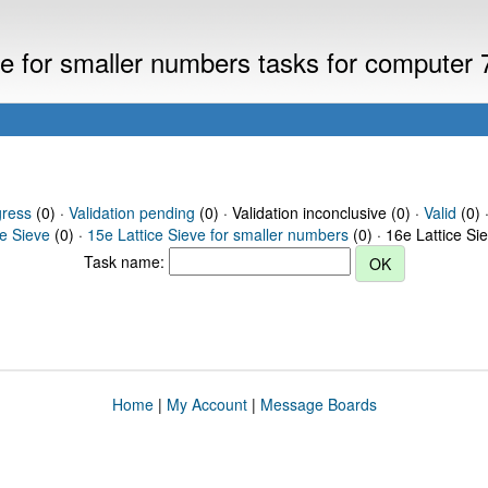
eve for smaller numbers tasks for computer
gress
(0) ·
Validation pending
(0) · Validation inconclusive (0) ·
Valid
(0) 
ce Sieve
(0) ·
15e Lattice Sieve for smaller numbers
(0) · 16e Lattice Si
Task name:
Home
|
My Account
|
Message Boards