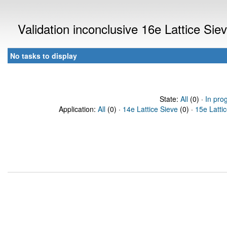
Validation inconclusive 16e Lattice Si
No tasks to display
State:
All
(0) ·
In pro
Application:
All
(0) ·
14e Lattice Sieve
(0) ·
15e Latti