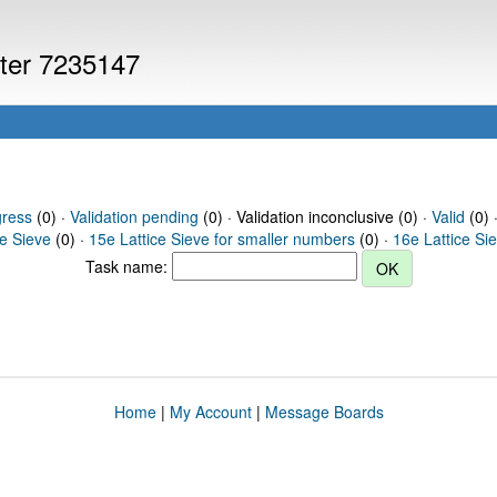
uter 7235147
gress
(0) ·
Validation pending
(0) · Validation inconclusive (0) ·
Valid
(0) 
ce Sieve
(0) ·
15e Lattice Sieve for smaller numbers
(0) ·
16e Lattice Si
Task name:
Home
|
My Account
|
Message Boards