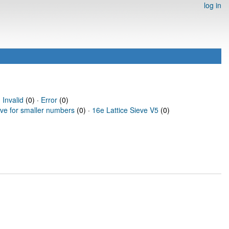
log in
·
Invalid
(0) ·
Error
(0)
eve for smaller numbers
(0) ·
16e Lattice Sieve V5
(0)