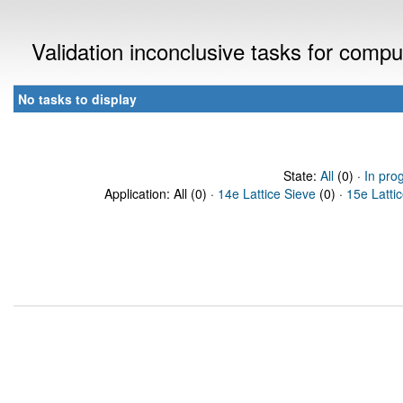
Validation inconclusive tasks for comp
No tasks to display
State:
All
(0) ·
In pro
Application: All (0) ·
14e Lattice Sieve
(0) ·
15e Latti