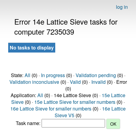
log in
Error 14e Lattice Sieve tasks for
computer 7235039
No tasks to display
State:
All
(0) ·
In progress
(0) ·
Validation pending
(0) ·
Validation inconclusive
(0) ·
Valid
(0) ·
Invalid
(0) · Error
(0)
Application:
All
(0) · 14e Lattice Sieve (0) ·
15e Lattice
Sieve
(0) ·
15e Lattice Sieve for smaller numbers
(0) ·
16e Lattice Sieve for smaller numbers
(0) ·
16e Lattice
Sieve V5
(0)
Task name: