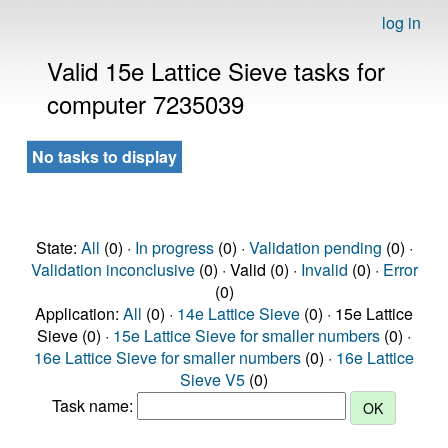
log in
Valid 15e Lattice Sieve tasks for
computer 7235039
No tasks to display
State:
All
(0) ·
In progress
(0) ·
Validation pending
(0) ·
Validation inconclusive
(0) · Valid (0) ·
Invalid
(0) ·
Error
(0)
Application:
All
(0) ·
14e Lattice Sieve
(0) · 15e Lattice
Sieve (0) ·
15e Lattice Sieve for smaller numbers
(0) ·
16e Lattice Sieve for smaller numbers
(0) ·
16e Lattice
Sieve V5
(0)
Task name: