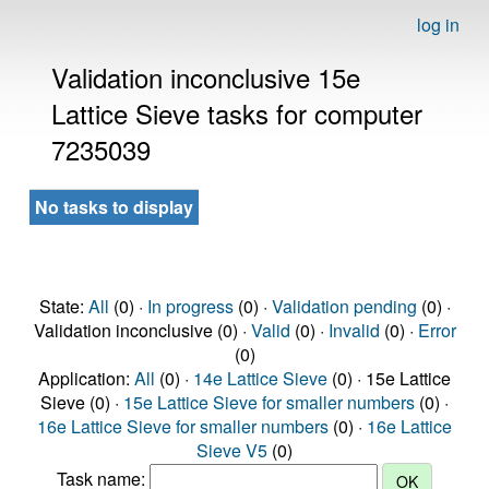
log in
Validation inconclusive 15e
Lattice Sieve tasks for computer
7235039
No tasks to display
State:
All
(0) ·
In progress
(0) ·
Validation pending
(0) ·
Validation inconclusive (0) ·
Valid
(0) ·
Invalid
(0) ·
Error
(0)
Application:
All
(0) ·
14e Lattice Sieve
(0) · 15e Lattice
Sieve (0) ·
15e Lattice Sieve for smaller numbers
(0) ·
16e Lattice Sieve for smaller numbers
(0) ·
16e Lattice
Sieve V5
(0)
Task name: