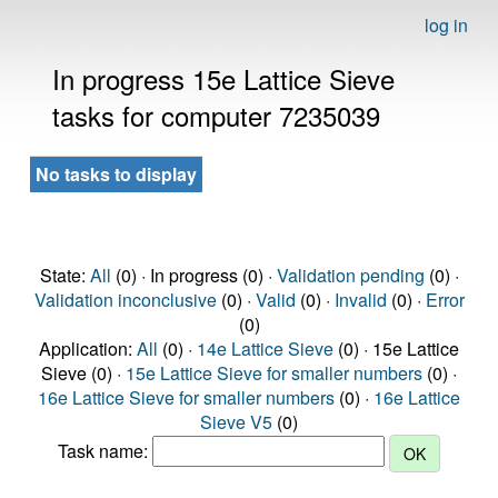
log in
In progress 15e Lattice Sieve
tasks for computer 7235039
No tasks to display
State:
All
(0) · In progress (0) ·
Validation pending
(0) ·
Validation inconclusive
(0) ·
Valid
(0) ·
Invalid
(0) ·
Error
(0)
Application:
All
(0) ·
14e Lattice Sieve
(0) · 15e Lattice
Sieve (0) ·
15e Lattice Sieve for smaller numbers
(0) ·
16e Lattice Sieve for smaller numbers
(0) ·
16e Lattice
Sieve V5
(0)
Task name: