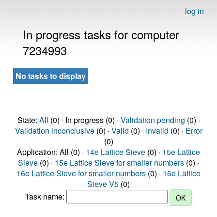
log in
In progress tasks for computer
7234993
No tasks to display
State:
All
(0) · In progress (0) ·
Validation pending
(0) ·
Validation inconclusive
(0) ·
Valid
(0) ·
Invalid
(0) ·
Error
(0)
Application: All (0) ·
14e Lattice Sieve
(0) ·
15e Lattice
Sieve
(0) ·
15e Lattice Sieve for smaller numbers
(0) ·
16e Lattice Sieve for smaller numbers
(0) ·
16e Lattice
Sieve V5
(0)
Task name: