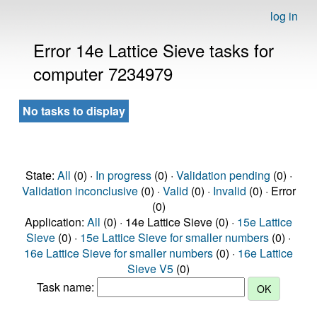
log in
Error 14e Lattice Sieve tasks for
computer 7234979
No tasks to display
State:
All
(0) ·
In progress
(0) ·
Validation pending
(0) ·
Validation inconclusive
(0) ·
Valid
(0) ·
Invalid
(0) · Error
(0)
Application:
All
(0) · 14e Lattice Sieve (0) ·
15e Lattice
Sieve
(0) ·
15e Lattice Sieve for smaller numbers
(0) ·
16e Lattice Sieve for smaller numbers
(0) ·
16e Lattice
Sieve V5
(0)
Task name: