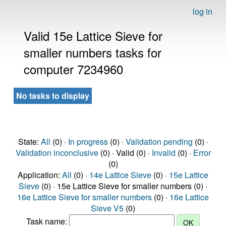
log in
Valid 15e Lattice Sieve for
smaller numbers tasks for
computer 7234960
No tasks to display
State:
All
(0) ·
In progress
(0) ·
Validation pending
(0) ·
Validation inconclusive
(0) · Valid (0) ·
Invalid
(0) ·
Error
(0)
Application:
All
(0) ·
14e Lattice Sieve
(0) ·
15e Lattice
Sieve
(0) · 15e Lattice Sieve for smaller numbers (0) ·
16e Lattice Sieve for smaller numbers
(0) ·
16e Lattice
Sieve V5
(0)
Task name: