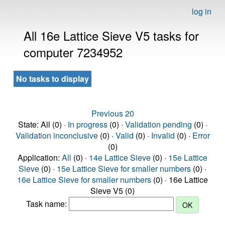
log in
All 16e Lattice Sieve V5 tasks for
computer 7234952
No tasks to display
Previous 20
State: All (0) ·
In progress
(0) ·
Validation pending
(0) ·
Validation inconclusive
(0) ·
Valid
(0) ·
Invalid
(0) ·
Error
(0)
Application:
All
(0) ·
14e Lattice Sieve
(0) ·
15e Lattice
Sieve
(0) ·
15e Lattice Sieve for smaller numbers
(0) ·
16e Lattice Sieve for smaller numbers
(0) · 16e Lattice
Sieve V5 (0)
Task name: