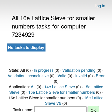
log in
All 16e Lattice Sieve for smaller
numbers tasks for computer
7234929
No tasks to display
State: All (0) ·
In progress
(0) ·
Validation pending
(0) ·
Validation inconclusive
(0) ·
Valid
(0) ·
Invalid
(0) ·
Error
(0)
Application:
All
(0) ·
14e Lattice Sieve
(0) ·
15e Lattice
Sieve
(0) ·
15e Lattice Sieve for smaller numbers
(0) ·
16e Lattice Sieve for smaller numbers (0) ·
16e Lattice
Sieve V5
(0)
Task name: