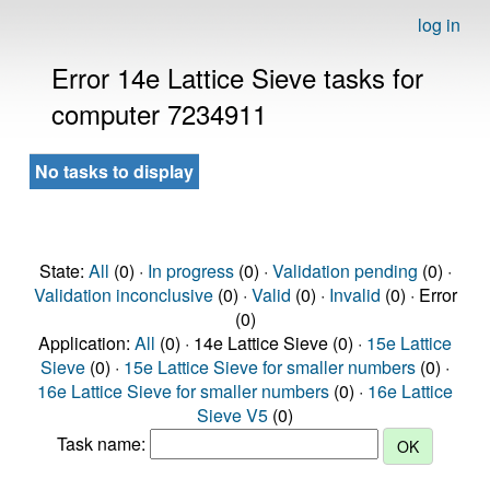
log in
Error 14e Lattice Sieve tasks for
computer 7234911
No tasks to display
State:
All
(0) ·
In progress
(0) ·
Validation pending
(0) ·
Validation inconclusive
(0) ·
Valid
(0) ·
Invalid
(0) · Error
(0)
Application:
All
(0) · 14e Lattice Sieve (0) ·
15e Lattice
Sieve
(0) ·
15e Lattice Sieve for smaller numbers
(0) ·
16e Lattice Sieve for smaller numbers
(0) ·
16e Lattice
Sieve V5
(0)
Task name: