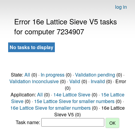
log in
Error 16e Lattice Sieve V5 tasks
for computer 7234907
No tasks to display
State:
All
(0) ·
In progress
(0) ·
Validation pending
(0) ·
Validation inconclusive
(0) ·
Valid
(0) ·
Invalid
(0) · Error
(0)
Application:
All
(0) ·
14e Lattice Sieve
(0) ·
15e Lattice
Sieve
(0) ·
15e Lattice Sieve for smaller numbers
(0) ·
16e Lattice Sieve for smaller numbers
(0) · 16e Lattice
Sieve V5 (0)
Task name: