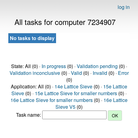
log in
All tasks for computer 7234907
No tasks to display
State: All (0) ·
In progress
(0) ·
Validation pending
(0) ·
Validation inconclusive
(0) ·
Valid
(0) ·
Invalid
(0) ·
Error
(0)
Application: All (0) ·
14e Lattice Sieve
(0) ·
15e Lattice
Sieve
(0) ·
15e Lattice Sieve for smaller numbers
(0) ·
16e Lattice Sieve for smaller numbers
(0) ·
16e Lattice
Sieve V5
(0)
Task name: