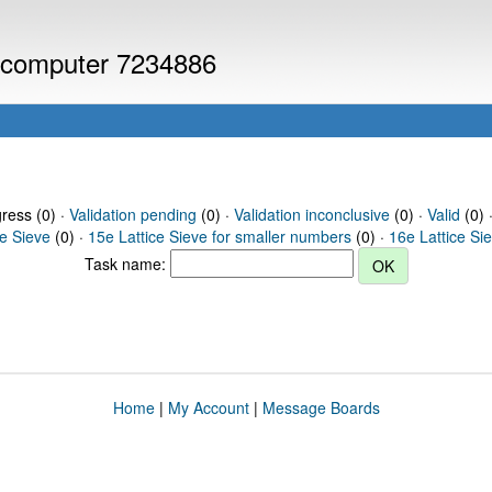
or computer 7234886
gress (0) ·
Validation pending
(0) ·
Validation inconclusive
(0) ·
Valid
(0) 
ce Sieve
(0) ·
15e Lattice Sieve for smaller numbers
(0) ·
16e Lattice Si
Task name:
Home
|
My Account
|
Message Boards