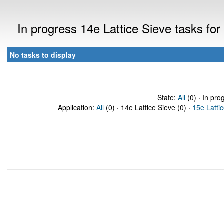
In progress 14e Lattice Sieve tasks f
No tasks to display
State:
All
(0) · In pro
Application:
All
(0) · 14e Lattice Sieve (0) ·
15e Latti