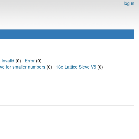
log in
·
Invalid
(0) ·
Error
(0)
eve for smaller numbers
(0) ·
16e Lattice Sieve V5
(0)