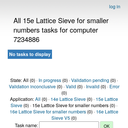
log in
All 15e Lattice Sieve for smaller
numbers tasks for computer
7234886
No tasks to display
State: All (0) ·
In progress
(0) ·
Validation pending
(0) ·
Validation inconclusive
(0) ·
Valid
(0) ·
Invalid
(0) ·
Error
(0)
Application:
All
(0) ·
14e Lattice Sieve
(0) ·
15e Lattice
Sieve
(0) · 15e Lattice Sieve for smaller numbers (0) ·
16e Lattice Sieve for smaller numbers
(0) ·
16e Lattice
Sieve V5
(0)
Task name: