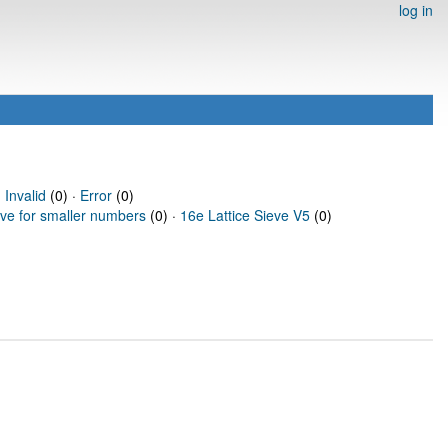
log in
·
Invalid
(0) ·
Error
(0)
eve for smaller numbers
(0) ·
16e Lattice Sieve V5
(0)