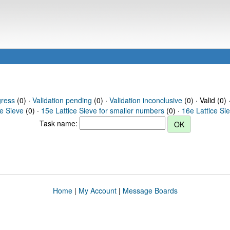
gress
(0) ·
Validation pending
(0) ·
Validation inconclusive
(0) · Valid (0) 
ce Sieve
(0) ·
15e Lattice Sieve for smaller numbers
(0) ·
16e Lattice Si
Task name:
Home
|
My Account
|
Message Boards