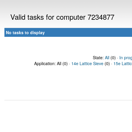
Valid tasks for computer 7234877
No tasks to display
State:
All
(0) ·
In pro
Application: All (0) ·
14e Lattice Sieve
(0) ·
15e Latti